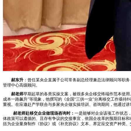
郝东升
：曾任某央企直属子公司常务副总经理兼总法律顾问等职务
管理中心高级顾问。
郝老师
早期起草的各类实操文案，被很多央企移交终端作范本使用。
成本一路飙升”等现象，他撰写的《全国“三供一业”分离移交工作亟待
重视。在应邀赴产学联合与多家央企做实操培训、咨询期间，他通过讲
郝老师赴移交企业做现场咨询时：
一是能够对企业该项工作状态
体政策可以遵循的、且存有争议的交接事宜，依国企改革的预期目标和
括为企业量身制作《协议》或《补充协议》文本、界定应交资产种类、