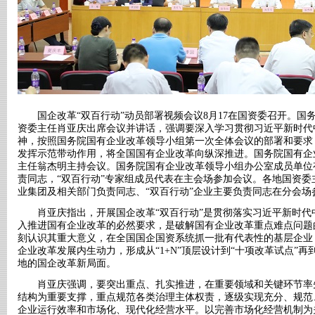
国企改革“双百行动”动员部署视频会议
8
月
17
在国资委召开。国
资委主任肖亚庆出席会议并讲话，强调要深入学习贯彻习近平新时代
神，按照国务院国有企业改革领导小组第一次全体会议的部署和要求
发挥示范带动作用，将全国国有企业改革向纵深推进。国务院国有企
主任翁杰明主持会议。国务院国有企业改革领导小组办公室成员单位
责同志，“双百行动”专家组成员代表在主会场参加会议。各地国资委
业集团及相关部门负责同志、“双百行动”企业主要负责同志在分会场
肖亚庆指出，开展国企改革“双百行动”是贯彻落实习近平新时
入推进国有企业改革的必然要求，是破解国有企业改革重点难点问题
刻认识其重大意义，在全国国企国资系统抓一批有代表性的基层企业
企业改革发展内生动力，形成从“
1+N
”顶层设计到“十项改革试点”再
地的国企改革新局面。
肖亚庆强调，要突出重点、扎实推进，在重要领域和关键环节率
结构为重要支撑，重点规范各类治理主体权责，逐级实现充分、规范
企业运行效率和市场化、现代化经营水平。以完善市场化经营机制为