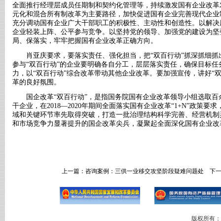
全面推行经理层成员任期制和契约化管理等，持续激发国有企业改革
元化和混合所有制改革为主要路径，加快促进国有企业完善现代企业
充分调动国有企业广大干部职工的积极性、主动性和创造性。以解决
企业轻装上阵、公平参与竞争。以坚持党的领导、加强党的建设为坚
局、保落实，牢牢把握国有企业改革正确方向。
肖亚庆要求，要落实责任、强化担当，把“双百行动”抓深抓细
参与“双百行动”的企业要明确各自分工，层层落实责任，确保目标
力，以“双百行动”综合改革带动其他企业改革。要加强宣传，讲好“
革的良好氛围。
国企改革“双百行动”，是指国务院国有企业改革领导小组选取
干企业，在
2018
—
2020
年期间全面落实国有企业改革“
1+N
”政策要求
域和关键环节率先取得突破，打造一批治理结构科学完善、经营机制
和市场竞争力显著提升的国企改革尖兵，凝聚起全面深化国有企业改
上一篇：
咨询案例：三供一业移交攻坚阶段疑难问题处
下一
版权所有：