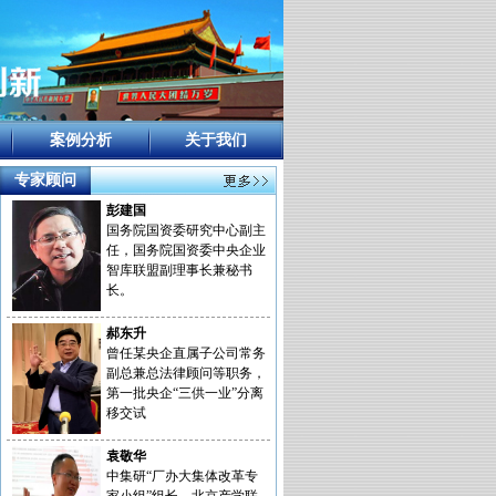
案例分析
关于我们
专家顾问
彭建国
国务院国资委研究中心副主
任，国务院国资委中央企业
智库联盟副理事长兼秘书
长。
郝东升
曾任某央企直属子公司常务
副总兼总法律顾问等职务，
第一批央企“三供一业”分离
移交试
袁敬华
中集研“厂办大集体改革专