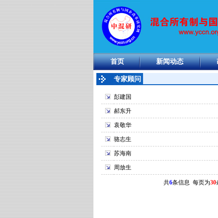
首页
新闻动态
专家顾问
彭建国
郝东升
袁敬华
骆志生
苏海南
周放生
共
6
条信息 每页为
30