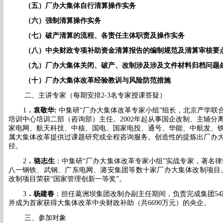
（
五
）
厂办大集体自行清算操作实务
（
六
）
强制清算操作实务
（
七
）
破产清算
的流程、各责任主体职责及
操作实务
（
八
）
中央财政专项补助资金清算报告
的编制规范及
清算审核要
（
九
）
厂办大集体
关闭、
破产、改制涉及涉及
文件材料归档
问题
（
十
）
厂办大集体改革经验教训与风险防范措施
二、主讲专家
（每期安排
2-3名专家授课答疑）
1
．
袁敬华
:
中集研
“厂办大集体改革专家小组”组长，北京产学联
培训中心培训二部（咨询部）主任。2002年起从事国企改制、主辅分
家电网、航天科技、中核、国电、国家电投、通号、华能、中航发、
属大集体改革提供过课题研究或全程咨询服务。
创造性的提炼出厂办
径。
2
．
骆志生
：中集研
“厂办大集体改革专家小组”实战专家，著名
八一钢铁、武钢
、广东电网、潞安集团等数十家厂办大集体改制项目
改制项目荣获
“国家管理创新一等奖”。
3
．
杨建春
：
担任葛洲坝集团改制办副主任期间，负责完成集团
5
并成为首家获得大集体改革中央财政补助（共6690万元）的央企。
三、参加对象