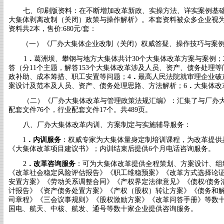
七、印刷版资料：在不断增加改革新政、实操方法、详实案例基
大集体剥离改制（关闭）政策与操作解析》。本套资料被众多企业视
资料共2本
，售价
:680元/套：
（一）《厂办大集体企业改制（关闭）权威答疑、操作技巧与案
1
．
葛洲坝、攀钢与
地方大集体共计
30个大
集体改革方案与案例；
答（分
11个主题，解答153个大集体改革涉及人员、资产、债务处理
等
政补助、成本筹措
、职工安置等问题；
4
．
最高人民法院就审理企业破
案设计及范本及
人员、资产、债务处理思路、方法解析；
6
．
大集体
改
（二）《厂办大集体改革与管理政策法规汇编》：汇集了与厂办
配套文件
76个，行业配套
文件
17个。共489页。
八、厂办大集体改革内训、方案制定与实施辅导服务：
1
．
内训服务
：权威专家为大集体量身定制培训课程，为改革提供
《大集体改革项目建议书》；内训结束后提供6个月电话咨询服务。
2
．
改革咨询
服务
：可为大集体改革提供全程策划、方案设计、组
《改革社会稳定风险评估报告》《职工维稳预案》《改革方式选择论证
安置方案》《劳动关系调整合同》《产权界定法律意见》《债权/债务
计报告》《资产债务处置方案》《产权（股权）转让方案》《债务和
司章程》《三会议事规则》《股权激励方案》《改革问答手册》等数
国电、航天、中核、航发、通号等数十家企业提供咨询服务。