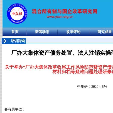
首页
新闻动态
改革评论
研究成果
培训咨询
厂办大集体资产债务处置、法人注销实操研修
关于举办
“厂办大集体改革
收尾工作风险防范暨资
产债
材料归档
等
疑难
问题处理研修
中集研﹝2020﹞8号
各有关单位：