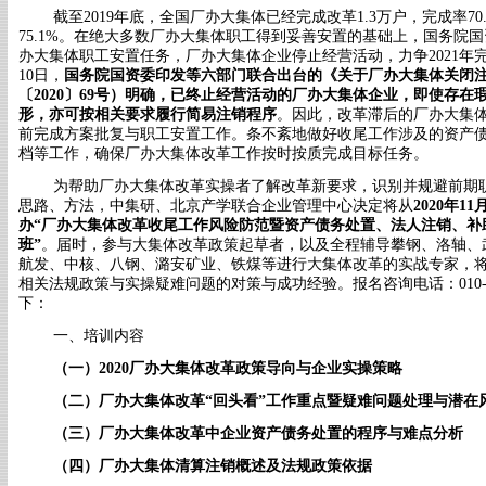
截至
2019年底，全国厂办大集体已经完成改革1.3万户，完成率70
75.1%。在绝大多数厂办大集体职工得到妥善安置的基础上，国务院国
办大集体职工安置任务，厂办大集体企业停止经营活动，力争2021年完
10日，
国务院国资委印发等六部门联合出台的《关于厂办大集体关闭
〔
2020〕69号）明确，已
终止经营活动
的
厂办大集体企业，
即使
存在
形，亦可
按相关要求履行
简易
注销程序
。因此，改革滞后的厂办大集体
前完成方案批复与职工安置工作。条不紊地做好收尾工作涉及的资产
档等工作，确保厂办大集体改革工作按时按质完成目标任务。
为帮助厂办大集体改革实操者了解改革新要求，识别并规避前期
思路、方法，中集研、北京产学联合企业管理中心决定将从
2020年
办“厂办大集体改革收尾工作风险防范暨资产债务处置、法人注销、
补
班
”
。届时，参与大集体改革政策起草者，以及全程辅导攀钢、洛轴、
航发、中核、八钢、潞安矿业、铁煤等进行大集体改革的实战专家，
相关法规政策与实操
疑难问题的对策与成功经验。报名咨询电话：
01
下：
一、培训内容
（一）
2020
厂办大集体改革
政策导向与企业实操策略
（
二
）
厂办大集体改革
“回头看”工作重点暨
疑难问题处理
与潜在
（三）
厂办大集体改革中企业资产
债务
处置
的程序
与难点
分析
（四）
厂办大集体清算注销概述
及
法规政策依据