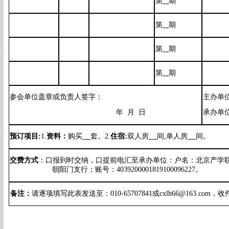
第
期
第
期
第
期
第
期
参会单位盖章或负责人签字：
主办单
年 月 日
承办单
预订项目:
1.
资料：
购买
套。
2.
住宿:
双人房
间,单人房
间
。
交费方式
：
口
报到时交纳，
口
提前电汇至承办单位：
户名：北京产学
朝阳门支行
；
账号：4039200001819100096227。
备注：
请逐项填写此表发送至：010-65707841或
cxlh66
@
163.com
，收