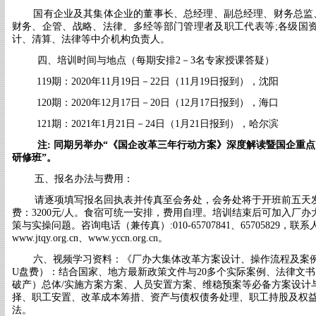
国有企业及其集体企业的董事长、总经理、副总经理、财务总监
财务、企管、战略、法律、多经等部门管理者及职工代表等
;各级国
计、清算、法律等中介机构负责人。
四、培训时间与地点
（每期安排
2－3名专家授课答疑）
119期：2020年11月19日－22日（11月19日报到），沈阳
120期：2020年12月17日－20日（12月17日报到），海口
121期：2021年1月21日－24日（1月21日报到），哈尔滨
注
: 同期另举办
“
《国企改革三年行动方案》深度解读暨国企重点
研修班
”。
五、报名办法与费用：
请逐项填写报名回执表并传真至会务处，会务处将于开班前五天
费：
3200元/人。食宿可统一安排，费用自理。培训结束后可加入厂
策与实操问题。咨
询电话（兼传真）
:010-65707841、657058
www.jtqy.org.cn
、
www.yccn.org.cn。
六、视频学习资料：《厂办大集体改革方案设计、操作流程及案例解
U盘费）：
结合国家、地方最新政策文件与
20多个实际案例、法律文
破产）总体/实施方案方案、人员安置方案、维稳预案等必备方案设计
择、职工安置、改革成本筹措、资产与债权债务处理、职工持股及权
法。