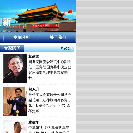
案例分析
关于我们
专家顾问
彭建国
国务院国资委研究中心副主
任，国务院国资委中央企业
智库联盟副理事长兼秘书
长。
郝东升
曾任某央企直属子公司常务
副总兼总法律顾问等职务，
第一批央企“三供一业”分离
移交试
袁敬华
中集研“厂办大集体改革专