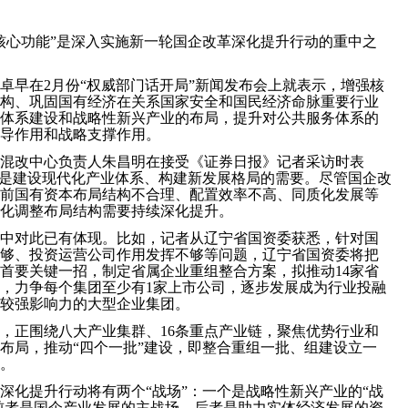
核心功能”是深入实施新一轮国企改革深化提升行动的重中之
卓早在2月份“权威部门话开局”新闻发布会上就表示，增强核
构、巩固国有经济在关系国家安全和国民经济命脉重要行业
体系建设和战略性新兴产业的布局，提升对公共服务体系的
主导作用和战略支撑作用。
混改中心负责人朱昌明在接受《证券日报》记者采访时表
”是建设现代化产业体系、构建新发展格局的需要。尽管国企改
前国有资本布局结构不合理、配置效率不高、同质化发展等
化调整布局结构需要持续深化提升。
中对此已有体现。比如，记者从辽宁省国资委获悉，针对国
够、投资运营公司作用发挥不够等问题，辽宁省国资委将把
首要关键一招，制定省属企业重组整合方案，拟推动14家省
外，力争每个集团至少有1家上市公司，逐步发展成为行业投融
较强影响力的大型企业集团。
，正围绕八大产业集群、16条重点产业链，聚焦优势行业和
布局，推动“四个一批”建设，即整合重组一批、组建设立一
。
深化提升行动将有两个“战场”：一个是战略性新兴产业的“战
，前者是国企产业发展的主战场，后者是助力实体经济发展的资