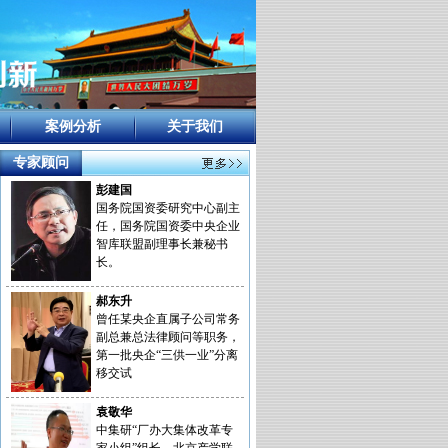
案例分析
关于我们
专家顾问
彭建国
国务院国资委研究中心副主
任，国务院国资委中央企业
智库联盟副理事长兼秘书
长。
郝东升
曾任某央企直属子公司常务
副总兼总法律顾问等职务，
第一批央企“三供一业”分离
移交试
袁敬华
中集研“厂办大集体改革专