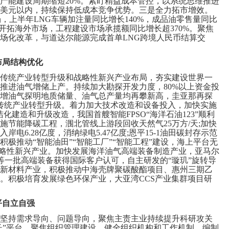
产能建设周期缩短20%。紧盯精益成本管控，以系统思维推进
0美元以内，持续保持低成本竞争优势。三是全力拓市增效。
，上半年LNG车辆加注量同比增长140%，成品油零售量同比
开拓海外市场，工程建设市场承揽额同比增长超370%。聚焦
场化改革，与道达尔能源完成首单LNG跨境人民币结算交
布局结构优化
统产业转型升级和战略性新兴产业布局，夯实建设世界一
推进油气增储上产。持续加大勘探开发力度，80%以上资金投
增油气探明地质储量、油气总产量均再攀新高，圭亚那再探
传统产业转型升级。着力加大技术改造和设备投入，加快实施
化建造和升级改造，我国首艘智能FPSO“海洋石油123”顺利
施节能降碳工程，涠北管线上游段回收天然气25万方/天;加快
电6.28亿度，消纳绿电5.47亿度;恩平15-1油田碳封存示范
极推动“智能油田”“智能工厂”“智能工程”建设，海上平台无
战略性新兴产业。加快发展海洋油气高端装备制造产业，亚马尔
O等一批高端装备获得国际客户认可，自主研发的“璇玑”旋转导
新材料产业，积极推动中海壳牌聚碳酸酯项目、惠州三期乙
。积极培育发展绿色环保产业，大亚湾CCS产业集群项目研
平自立自强
持需求导向、问题导向，聚焦主责主业持续提升科研攻关
链长”平台。聚焦组织管理建设，健全组织机构和工作机制，编制