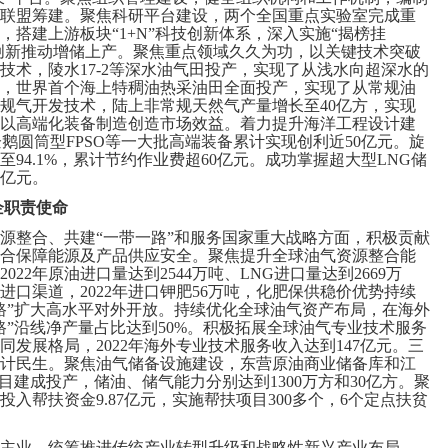
联盟筹建。聚焦科研平台建设，两个全国重点实验室完成重
搭建上游板块“1+N”科技创新体系，深入实施“揭榜挂
术创新推动增储上产。聚焦重点领域久久为功，以关键技术突破
技术，陵水17-2等深水油气田投产，实现了从浅水向超深水的
，世界首个海上特稠油热采油田全面投产，实现了从常规油
规气开发技术，陆上非常规天然气产量增长至40亿方，实现
以高端化装备制造创造市场效益。着力提升海洋工程设计建
鹅圆筒型FPSO等一大批高端装备累计实现创利近50亿元。旋
94.1%，累计节约作业费超60亿元。成功掌握超大型LNG储
5亿元。
企职责使命
整合、共建“一带一路”和服务国家重大战略方面，积极贡献
合保障能源及产品供应安全。聚焦提升全球油气资源整合能
22年原油进口量达到2544万吨、LNG进口量达到2669万
口渠道，2022年进口钾肥56万吨，化肥保供稳价优势持续
路”扩大高水平对外开放。持续优化全球油气资产布局，在海外
一路”沿线净产量占比达到50%。积极拓展全球油气专业技术服务
发展格局，2022年海外专业技术服务收入达到147亿元。三
计民生。聚焦油气储备设施建设，东营原油商业储备库和江
目建成投产，储油、储气能力分别达到1300万方和30亿方。聚
入帮扶资金9.87亿元，实施帮扶项目300多个，6个定点扶贫
业，统筹推进传统产业转型升级和战略性新兴产业布局，