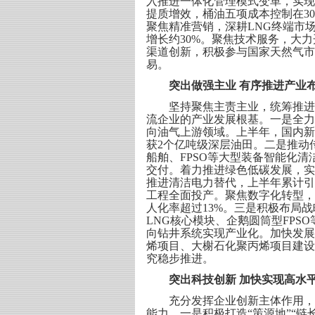
入推进一体化管理模式变革，实现
提质增效，桶油五项成本控制在3
聚焦精准营销，深耕LNG终端市场
增长约30%。聚焦技术服务，大力
渠道创新，积极参与国家天然气市
易。
突出做强主业 有序推进产业
坚持聚焦主责主业，统筹推进传
流企业的产业发展根基。一是全力
向油气上游领域。上半年，国内新
获2个亿吨级深层油田。二是推动
船舶、FPSO等大型装备智能化清洁
交付。着力推进绿色低碳发展，实
推进清洁电力替代，上半年累计引入岸
工程全面投产。聚焦数字化转型，积
人化率超过13%。三是积极布局
LNG核心模块、企鹅圆筒型FPS
向钻井系统实现产业化。加快发展
烯项目、大榭石化聚丙烯项目建设
究稳步推进。
突出科技创新 加快实现高水
充分发挥企业创新主体作用，坚
能力。一是积极打造“策源地”“