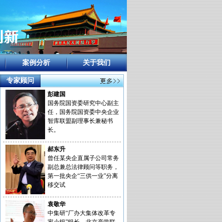
案例分析
关于我们
专家顾问
彭建国
国务院国资委研究中心副主
任，国务院国资委中央企业
智库联盟副理事长兼秘书
长。
郝东升
曾任某央企直属子公司常务
副总兼总法律顾问等职务，
第一批央企“三供一业”分离
移交试
袁敬华
中集研“厂办大集体改革专