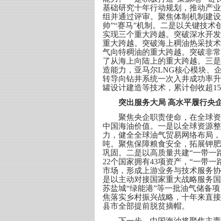
基础研究十年行动规划，推动产业
组并通过评审。聚焦体制机制建设，
帅”“赛马”机制。二是以关键技
实现三个重大跨越。突破深水开发
重大跨越。突破海上稠油热采技术
气向特稠油的重大跨越。突破非常
了从海上向陆上的重大跨越。三是
造能力，亚马尔LNG核心模块、企
转导向钻井系统一次入井成功率升至
罐设计建造等技术，累计创收超1
突出服务大局 高水平履行央
聚焦央企职责使命，在全球资源
中国海油价值。一是以全球资源整
力，健全全球油气贸易网络布局，20
吨。聚焦保障粮食安全，拓展钾肥进
巩固。二是以高质量共建“一带一
22个国家拥有43项资产，“一带
市场，形成上游业务与技术服务协同
是以主动对接国家重大战略服务国
苏盐城“绿能港”等一批油气储备项
焦落实乡村振兴战略，十年来直接投
县市全部提前脱贫摘帽。
下一步，中国海油将聚焦主责主